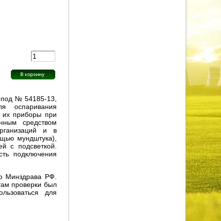
под № 54185-13,
ля оспаривания
ь их приборы при
анным средством
рганизаций и в
ощью мундштука),
й с подсветкой.
сть подключения
тр Минздрава РФ.
там проверки был
льзоваться для