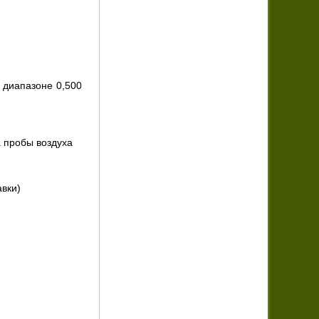
в диапазоне 0,500
а пробы воздуха
авки)