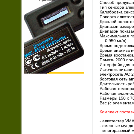
Способ продуван
Тип сенсора эле
Калибровка сенс
Поверка алкотес
Дисплей полноте
Диапазон измере
Диапазон показан
Максимальная пог
— 0,950 мг/л)
Время подготовки
Время анализа не
Время восстанов
Память 2000 пос
Интерфейс для по
Источник питания
электросеть АС 2
бортовая сеть ав
Длительность ра
Рабочая темпера
Рабочая влажност
Размеры 150 х 7
Вес (с элементам
Комплект поставк
- алкотестер VM
- сменные мундшт
- многоразовый м