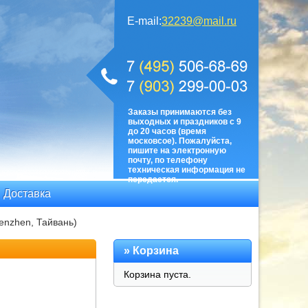
E-mail:
32239@mail.ru
Заказы принимаются без
выходных и праздников с 9
до 20 часов (время
московсое). Пожалуйста,
пишите на электронную
почту, по телефону
техническая информация не
передается.
Доставка
enzhen, Тайвань)
»
Корзина
Корзина пуста.