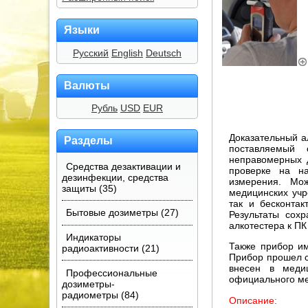
Языки
Русский
English
Deutsch
Валюты
Рубль
USD
EUR
Доказательный а
Разделы
поставляемый 
неправомерных д
Средства дезактивации и
проверке на на
дезинфекции, средства
измерения. Мо
защиты (35)
медицинских учр
так и бесконта
Бытовые дозиметры (27)
Результаты сох
алкотестера к ПК
Индикаторы
Также прибор им
радиоактивности (21)
Прибор прошел с
внесен в меди
Профессиональные
официального ме
дозиметры-
радиометры (84)
Описание: