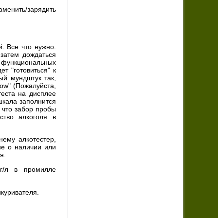
аменить/зарядить
. Все что нужно:
, затем дождаться
 функциональных
т "готовиться" к
ый мундштук так,
low" (Пожалуйста,
теста на дисплее
шкала заполнится
, что забор пробы
ство алкоголя в
нему алкотестер,
ие о наличии или
я.
мг/л в промилле
икуривателя.