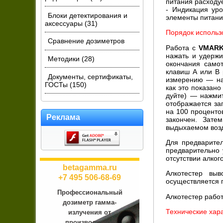
питания расходуе
- Индикация уро
Блоки детектирования и
элементы питани
аксессуары (31)
Порядок использ
Сравнение дозиметров
Работа с
VMAR
нажать и удержив
Методики (28)
окончания само
клавиш А или В 
Документы, сертификаты,
измерению — на 
ГОСТы (150)
как это показано
дуйте) — нажмит
отображается за
на 100 процентов
Реклама
закончен. Зате
выдыхаемом возд
Для предварител
предварительно 
отсутствии алко
betagamma.ru
Алкотестер выв
+7 495 506-68-69
осуществляется 
Профессиональный
Алкотестер работ
дозиметр гамма-
Технические хара
излучения от
производителя