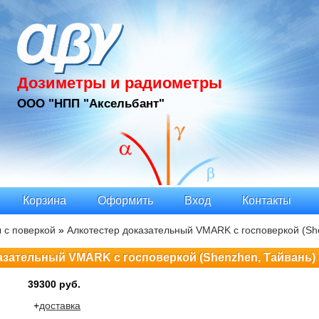
Дозиметры и радиометры
ООО "НПП "Аксельбант"
Корзина
Оформить
Вход
Контакты
 с поверкой
»
Алкотестер доказательный VMARK с госповеркой (Sh
азательный VMARK с госповеркой (Shenzhen, Тайвань)
39300 руб.
+
доставка