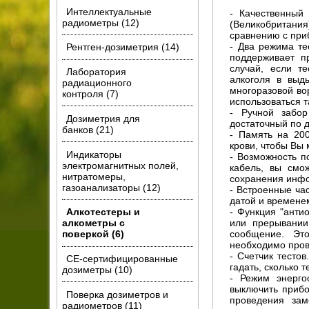
Интеллектуальные
- Качественный
радиометры (12)
(Великобритания
сравнению с при
- Два режима те
Рентген-дозиметрия (14)
поддерживает п
случай, если т
Лаборатория
алкоголя в выд
радиационного
многоразовой во
контроля (7)
использоваться 
- Ручной забор
Дозиметрия для
достаточный по д
банков (21)
- Память на 200
крови, чтобы Вы 
Индикаторы
- Возможность п
электромагнитных полей,
кабель, вы смо
нитратомеры,
сохранения инфо
газоанализаторы (12)
- Встроенные ча
датой и времене
- Функция "анти
Алкотестеры и
или прерывании
алкометры с
сообщение. Это
поверкой (6)
необходимо пров
- Счетчик тесто
CE-сертифицированные
гадать, сколько 
дозиметры (10)
- Режим энерго
выключить прибо
Поверка дозиметров и
проведения зам
радиометров (11)