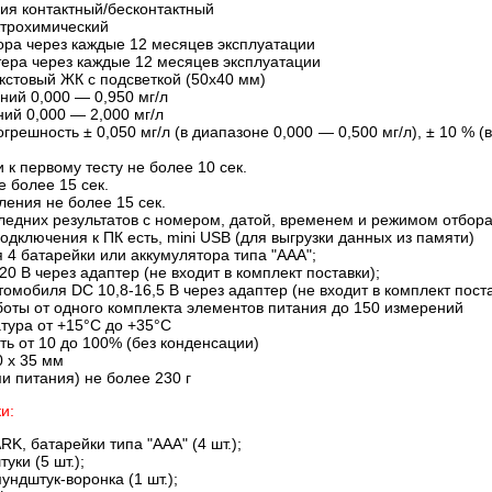
ия контактный/бесконтактный
ктрохимический
ора через каждые 12 месяцев эксплуатации
тера через каждые 12 месяцев эксплуатации
кстовый ЖК с подсветкой (50х40 мм)
ний 0,000 — 0,950 мг/л
ий 0,000 — 2,000 мг/л
решность ± 0,050 мг/л (в диапазоне 0,000 — 0,500 мг/л), ± 10 % (
 к первому тесту не более 10 сек.
 более 15 сек.
ления не более 15 сек.
ледних результатов с номером, датой, временем и режимом отбор
дключения к ПК есть, mini USB (для выгрузки данных из памяти)
 4 батарейки или аккумулятора типа "ААА";
20 В через адаптер (не входит в комплект поставки);
томобиля DC 10,8-16,5 В через адаптер (не входит в комплект пост
боты от одного комплекта элементов питания до 150 измерений
тура от +15°С до +35°С
ь от 10 до 100% (без конденсации)
0 х 35 мм
и питания) не более 230 г
и:
ARK,
батарейки типа "ААА" (4 шт.);
уки (5 шт.);
ундштук-воронка (1 шт.);