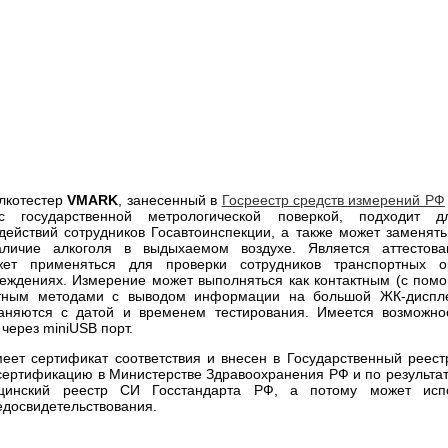
лкотестер
VMARK
, занесенный в
Госреестр средств измерений РФ
с государственной метрологической поверкой, подходит д
ействий сотрудников Госавтоинспекции, а также может заменят
личие алкоголя в выдыхаемом воздухе. Является аттестов
жет применяться для проверки сотрудников транспортных о
еждениях. Измерение может выполняться как контактным (с пом
ктным методами с выводом информации на большой ЖК-диспле
раняются с датой и временем тестирования. Имеется возможно
 через miniUSВ порт.
еет сертификат соответствия и внесен в Государственный реес
ертификацию в Министерстве Здравоохранения РФ и по результа
цинский реестр СИ Госстандарта РФ, а потому может испо
досвидетельствования.