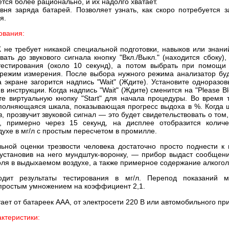
тся более рационально, и их надолго хватает.
вня заряда батарей. Позволяет узнать, как скоро потребуется з
я.
ования:
K
не требует никакой специальной подготовки, навыков или знаний
ать до звукового сигнала кнопку "Вкл./Выкл." (находится сбоку)
тестирования (около 10 секунд), а потом выбрать при помощи
режим измерения. После выбора нужного режима анализатор буде
экране загорится надпись "Wait" (Ждите). Установите одноразов
 в инструкции. Когда надпись "Wait" (Ждите) сменится на "Please B
е виртуальную кнопку "Start" для начала процедуры. Во время 
полняющаяся шкала, показывающая прогресс выдоха в %. Когда 
, прозвучит звуковой сигнал — это будет свидетельствовать о том
м, примерно через 15 секунд, на дисплее отобразится количе
ухе в мг/л с простым пересчетом в промилле.
ьной оценки трезвости человека достаточно просто поднести к 
установив на него мундштук-воронку, — прибор выдаст сообщен
голя в выдыхаемом воздухе, а также примерное содержание алкогол
одит результаты тестирования в мг/л. Перепод показаний 
простым умножением на коэффициент 2,1.
ает от батареек ААА, от электросети 220 В или автомобильного пр
ктеристики: