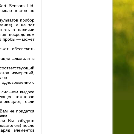
rt Sensors Ltd.
 число тестов по
зультатов прибор
ания), а на тот
знать о наличии
ния посредством
ор пробы — может
ожет обеспечить
рации алкоголя в
.
 соответствующий
атов измерений,
лов.
а одновременно с
о сильном выдохе
ующее текстовое
оповещает, если
 Вам не придется
вки.
сли Вы забудете
зователем) после
заряд элементов