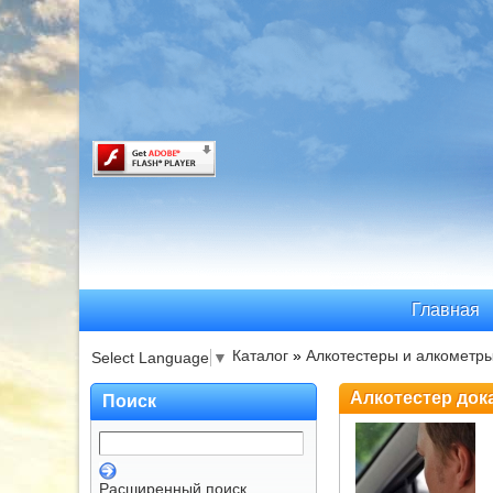
Главная
Каталог
»
Алкотестеры и алкометры
Select Language
▼
Алкотестер док
Поиск
Расширенный поиск