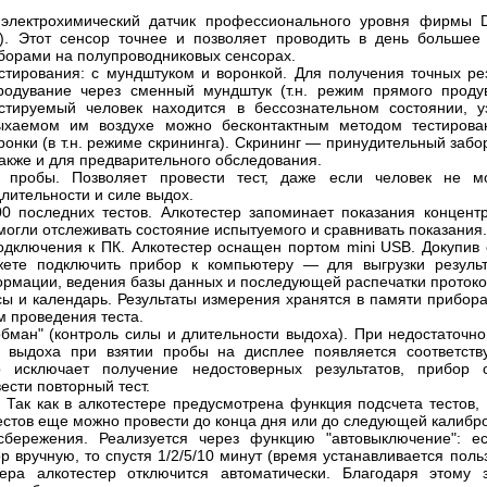
 электрохимический датчик профессионального уровня фирмы Da
). Этот сенсор точнее и позволяет проводить в день большее
борами на полупроводниковых сенсорах.
стирования: с мундштуком и воронкой. Для получения точных ре
родувание через сменный мундштук (т.н. режим прямого продув
естируемый человек находится в бессознательном состоянии, у
ыхаемом им воздухе можно бесконтактным методом тестирова
ронки (в т.н. режиме скрининга). Скрининг — принудительный заб
также и для предварительного обследования.
 пробы. Позволяет провести тест, даже если человек не м
лительности и силе выдох.
0 последних тестов. Алкотестер запоминает показания концент
могли отслеживать состояние испытуемого и сравнивать показания
одключения к ПК. Алкотестер оснащен портом mini USB. Докупив
жете подключить прибор к компьютеру — для выгрузки результ
рмации, ведения базы данных и последующей распечатки протоко
сы и календарь. Результаты измерения хранятся в памяти прибор
м проведения теста.
обман" (контроль силы и длительности выдоха). При недостаточн
 выдоха при взятии пробы на дисплее появляется соответств
 исключает получение недостоверных результатов, прибор 
ести повторный тест.
в. Так как в алкотестере предусмотрена функция подсчета тестов,
тестов еще можно провести до конца дня или до следующей калибро
сбережения. Реализуется через функцию "автовыключение": е
р вручную, то спустя 1/2/5/10 минут (время устанавливается поль
ера алкотестер отключится автоматически. Благодаря этому 